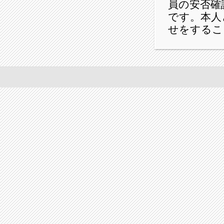
員の安否確
です。本人
せをするこ