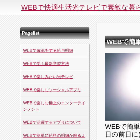
WEBで快適生活光テレビで素敵な暮
Pagelist
WEBで簡
WEBで確認をする給与明細
WEBで学ぶ最新学習方法
WEBで楽しみたい光テレビ
WEBで楽しむソーシャルアプリ
WEBで楽しむ極上のエンターテイ
ンメント
WEBで活躍するアプリについて
WEBで簡
日の前日に
WEBで簡単に給料の明細か解るよ